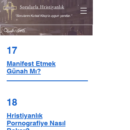
Sorularla Hristiyanlık
"Sorularını Kutsal Kitap'a uygun yanıtlar."
17
Manifest Etmek
Günah Mı?
18
Hristiyanlık
Pornografiye Nasıl