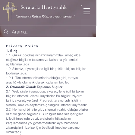
Sorularla Hristiyanlık
"Sorularını Kutsal Kitap'a uygun yanıtlar."
Privacy Policy
1. Giriş
1.1. Gizlilik politikasını hazırlamamızdaki amaç elde
ettiğimiz bilgilerin toplama ve kullanma yöntemleri
açıklanmaktadır.
1.2. Sitemiz, ziyaretçilerle ilgili bir şekilde kişisel bilgiler
toplamaktadır:
1.2.1. Tüm internet sitelerinde olduğu gibi, tarayıcı
aracılığıyla otomatik olarak toplanan bilgiler.​
2. Otomatik Olarak Toplanan Bilgiler
2.1. Web siteleri sunucusu, ziyaretçilerle ilgili birtakım
bilgileri otomatik olarak kaydeder. Bu bilgiler: ziyaret
tarihi, ziyaretçiye özel İP adresi, tarayıcı adı, işletim
sistemi, ülke ve sayfamıza geldiğiniz internet sayfasıdır.
2.2. Herhangi bir site gibi, sitemizin sahip olduğu bilgiler,
özet ve genel bilgilerdir. Bu bilgiler bize site içeriğinin
iyileştirilmesinde ve ziyaretçilerin ihtiyaçlarını
karşılamamıza yol göstermektedir. Aynı zamanda
ziyaretçilerimize içeriğin özelleştirilmesine yardımcı
olmaktadır.