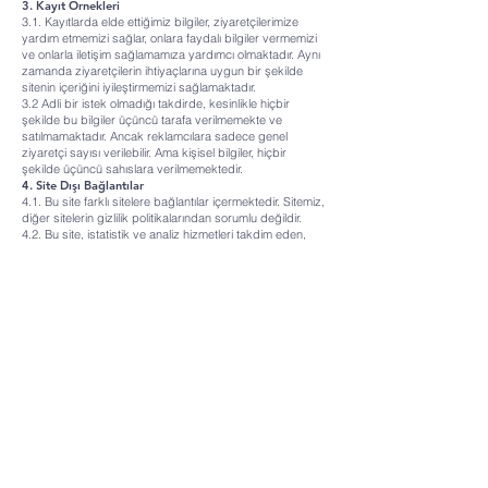
3. Kayıt Örnekleri
3.1. Kayıtlarda elde ettiğimiz bilgiler, ziyaretçilerimize
yardım etmemizi sağlar, onlara faydalı bilgiler vermemizi
ve onlarla iletişim sağlamamıza yardımcı olmaktadır. Aynı
zamanda ziyaretçilerin ihtiyaçlarına uygun bir şekilde
sitenin içeriğini iyileştirmemizi sağlamaktadır.​
3.2 Adli bir istek olmadığı takdirde, kesinlikle hiçbir
şekilde bu bilgiler üçüncü tarafa verilmemekte ve
satılmamaktadır. Ancak reklamcılara sadece genel
ziyaretçi sayısı verilebilir. Ama kişisel bilgiler, hiçbir
şekilde üçüncü sahıslara verilmemektedir.
4. Site Dışı Bağlantılar
4.1. Bu site farklı sitelere bağlantılar içermektedir. Sitemiz,
diğer sitelerin gizlilik politikalarından sorumlu değildir.
4.2. Bu site, istatistik ve analiz hizmetleri takdim eden,
farklı sitelere bağlantılar içermektedir.
sorularlahristiyanlik.org sitesi bu tür sitelerin gizlilik
politikalarından sorumlu değildir. Bu sitelerin elde ettikleri
bilgilerin işleme yöntemleri üzerinde her hangi bir yetkisi
bulunmamaktadır.
5. Bilgi Güvenliği
5.1. Adresimiz, aracı hosting hizmetini kullanmakta ve
bilgilerin depolanmasını bu hizmet sağlamaktadır.
ÜCRETSİZ İNCİL SİPARİŞİ
© 2025-2026 Sorularla Hristiyanlık. Tüm