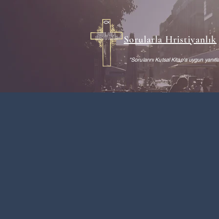
Sorularla Hristiyanlık
"Sorularını Kutsal Kitap'a uygun yanıtla