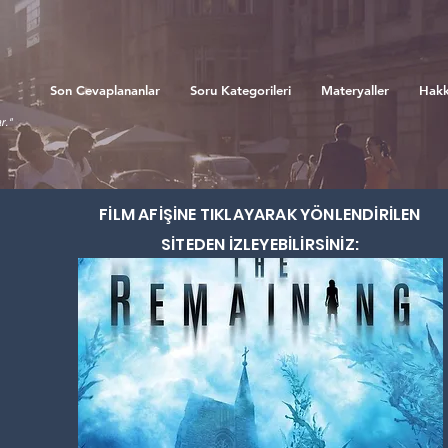
Son Cevaplananlar
Soru Kategorileri
Materyaller
Hakk
r."
FİLM AFİŞİNE TIKLAYARAK
YÖNLENDİRİLEN
SİTEDEN İZLEYEBİLİRSİNİZ: