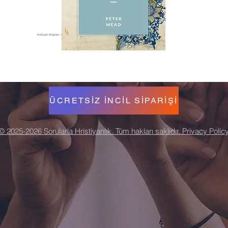
hristiyan kitapları, hristiyan kitaplar, ücretsiz hristiyan kitap, nabeel qureshi, ücretsiz kitap
ÜCRETSİZ İNCİL SİPARİŞİ
© 2025-2026 Sorularla Hristiyanlık. Tüm hakları saklıdır. Privacy Polic