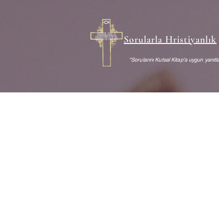
Sorularla Hristiyanlık
"Sorularını Kutsal Kitap'a uygun yanıtla