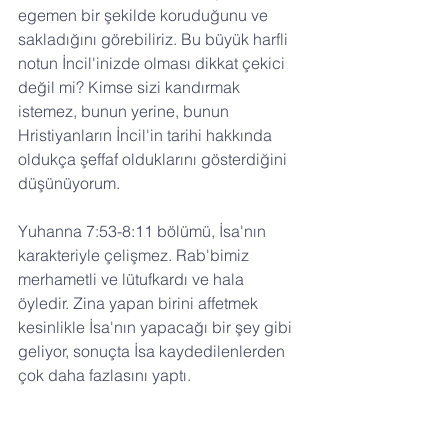
egemen bir şekilde koruduğunu ve 
sakladığını görebiliriz. Bu büyük harfli 
notun İncil'inizde olması dikkat çekici 
değil mi? Kimse sizi kandırmak 
istemez, bunun yerine, bunun 
Hristiyanların İncil'in tarihi hakkında 
oldukça şeffaf olduklarını gösterdiğini 
düşünüyorum.
Yuhanna 7:53-8:11 bölümü, İsa'nın 
karakteriyle çelişmez. Rab'bimiz 
merhametli ve lütufkardı ve hala 
öyledir. Zina yapan birini affetmek 
kesinlikle İsa'nın yapacağı bir şey gibi 
geliyor, sonuçta İsa kaydedilenlerden 
çok daha fazlasını yaptı.
Tanrı, takdiriyle bazı Hristiyanların 
16:8'de sona eren Markos'un ve 