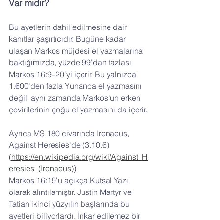
Var mıdır?
Bu ayetlerin dahil edilmesine dair 
kanıtlar şaşırtıcıdır. Bugüne kadar 
ulaşan Markos müjdesi el yazmalarına 
baktığımızda, yüzde 99'dan fazlası 
Markos 16:9–20'yi içerir. Bu yalnızca 
1.600'den fazla Yunanca el yazmasını 
değil, aynı zamanda Markos'un erken 
çevirilerinin çoğu el yazmasını da içerir.
Ayrıca MS 180 civarında Irenaeus, 
Against Heresies'de (3.10.6) 
(
https://en.wikipedia.org/wiki/Against_H
eresies_(Irenaeus)
)   
Markos 16:19'u açıkça Kutsal Yazı 
olarak alıntılamıştır. Justin Martyr ve 
Tatian ikinci yüzyılın başlarında bu 
ayetleri biliyorlardı. İnkar edilemez bir 