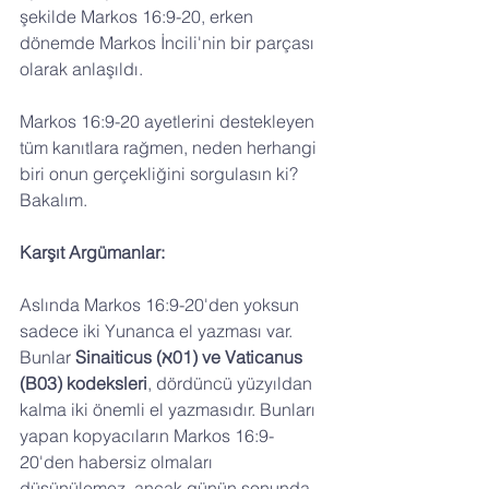
şekilde Markos 16:9-20, erken 
dönemde Markos İncili'nin bir parçası 
olarak anlaşıldı.
Markos 16:9-20 ayetlerini destekleyen 
tüm kanıtlara rağmen, neden herhangi 
biri onun gerçekliğini sorgulasın ki? 
Bakalım.
Karşıt Argümanlar:
Aslında Markos 16:9-20'den yoksun 
sadece iki Yunanca el yazması var. 
Bunlar
 Sinaiticus (ℵ01) ve Vaticanus 
(B03) kodeksleri
, dördüncü yüzyıldan 
kalma iki önemli el yazmasıdır. Bunları 
yapan kopyacıların Markos 16:9-
20'den habersiz olmaları 
düşünülemez, ancak günün sonunda 