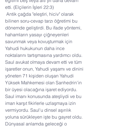
eğitimi beş veya altı yıl daha devam 
etti. (Elçilerin İşleri 22:3)
 Antik çağda "eleştiri, hiciv" olarak 
bilinen soru-cevap tarzı öğretimi bu 
dönemde geliştirdi. Bu ifade yöntemi, 
hahamların yasayı çiğneyenleri 
savunmak veya kovuşturmak için 
Yahudi hukukunun daha ince 
noktalarını tartışmasına yardımcı oldu. 
Saul avukat olmaya devam etti ve tüm 
işaretler onun, Yahudi yaşamı ve dinini 
yöneten 71 kişiden oluşan Yahudi 
Yüksek Mahkemesi olan Sanhedrin'in 
bir üyesi olacağına işaret ediyordu. 
Saul imanı konusunda ateşliydi ve bu 
iman karşıt fikirlerle uzlaşmaya izin 
vermiyordu. Saul'u dinsel aşırılık 
yoluna sürükleyen işte bu gayret oldu. 
Dünyasal anlamda geleceği o 