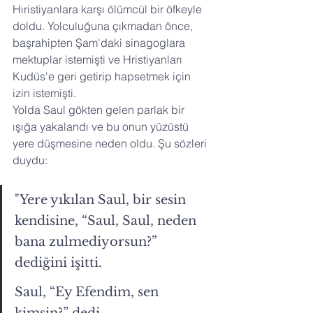
Hıristiyanlara karşı ölümcül bir öfkeyle 
doldu. Yolculuğuna çıkmadan önce, 
başrahipten Şam'daki sinagoglara 
mektuplar istemişti ve Hristiyanları 
Kudüs'e geri getirip hapsetmek için 
izin istemişti.
Yolda Saul gökten gelen parlak bir 
ışığa yakalandı ve bu onun yüzüstü 
yere düşmesine neden oldu. Şu sözleri 
duydu:
"Yere yıkılan Saul, bir sesin 
kendisine, “Saul, Saul, neden 
bana zulmediyorsun?” 
dediğini işitti.
Saul, “Ey Efendim, sen 
kimsin?” dedi.