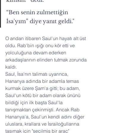
“Ben senin zulmettiğin 
İsa'yım” diye yanıt geldi."
O andan itibaren Saul'un hayatı alt üst 
oldu. Rab'bin ışığı onu kör etti ve 
yolculuğuna devam ederken 
arkadaşlarının elinden tutmak zorunda 
kaldı. 
Saul, İsa'nın talimatı uyarınca, 
Hananya adında bir adamla temas 
kurmak üzere Şam'a gitti; bu adam, 
Saul'un kötü bir adam olarak ününü 
bildiği için ilk başta Saul'la 
tanışmaktan çekinmişti. Ancak Rab 
Hananya'a, Saul'un kendi adını diğer 
uluslara, krallara ve İsrailoğullarına 
taşımak için "seçilmiş bir araç" 