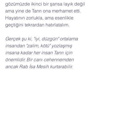
gözümüzde ikinci bir şansa layık değil 
ama yine de Tanrı ona merhamet etti. 
Hayatının zorlukla, ama esenlikle 
geçtiğini tekrardan hatırlatalım. 
Gerçek şu ki, "iyi, düzgün" ortalama 
insandan "zalim, kötü" yozlaşmış 
insana kadar her insan Tanrı için 
önemlidir. Bir canı cehennemden 
ancak Rab İsa Mesih kurtarabilir.
İkinci olarak, Pavlus'un hayatından 
herkesin İsa Mesih için alçakgönüllü, 
güçlü bir tanık olabileceğini 
öğreniyoruz. Tartışmasız, İncil'deki 
başka hiçbir insan figürü, Pavlus 
olarak İsa Mesih'in müjdesini 
paylaşırken bu kadar alçakgönüllülük 
göstermedi.