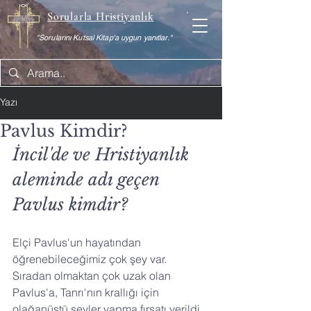
Sorularla Hristiyanlık
"Sorularını Kutsal Kitap'a uygun yanıtlar."
Yazı
Pavlus Kimdir?
İncil'de ve Hristiyanlık 
aleminde adı geçen 
Pavlus kimdir?
Elçi Pavlus'un hayatından 
öğrenebileceğimiz çok şey var. 
Sıradan olmaktan çok uzak olan 
Pavlus'a, Tanrı'nın krallığı için 
olağanüstü şeyler yapma fırsatı verildi. 