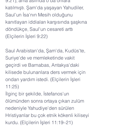
9:21), ama aslında o da onlara 
katılmıştı. Şam'da yaşayan Yahudiler, 
Saul'un İsa'nın Mesih olduğunu 
kanıtlayan iddiaları karşısında şaşkına 
döndükçe, Saul'un cesareti arttı 
(Elçilerin İşleri 9:22)
Saul Arabistan'da, Şam'da, Kudüs'te, 
Suriye'de ve memleketinde vakit 
geçirdi ve Barnabas, Antakya'daki 
kilisede bulunanlara ders vermek için 
ondan yardım istedi. (Elçilerin İşleri 
11:25)
İlginç bir şekilde, İstefanos'un 
ölümünden sonra ortaya çıkan zulüm 
nedeniyle Yahudiye'den sürülen 
Hristiyanlar bu çok etnik kökenli kiliseyi 
kurdu. (Elçilerin İşleri 11:19–21)