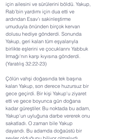
için ailesini ve sürülerini böldü. Yakup, 
Rab'bin yardımı için dua etti ve 
ardından Esav'ı sakinleştirme 
umuduyla önünden birçok kervan 
dolusu hediye gönderdi. Sonunda 
Yakup, geri kalan tüm eşyalarıyla 
birlikte eşlerini ve çocuklarını Yabbuk 
Irmağı'nın karşı kıyısına gönderdi. 
(Yaratılış 32:22-23)
Çölün vahşi doğasında tek başına 
kalan Yakup, son derece huzursuz bir 
gece geçirdi. Bir kişi Yakup'u ziyaret 
etti ve gece boyunca gün doğana 
kadar güreştiler. Bu noktada bu adam, 
Yakup'un uyluğuna darbe vererek onu 
sakatladı. O zaman bile Yakup 
dayandı. Bu adamda doğaüstü bir 
şeyler olduğunu biliyor olmalıydı 