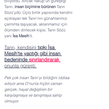
biliyordu. Ancak Yakup'un güreştiği 
Tanrı,
 insan biçimine bürünen
 Tanrı 
Sözü'ydü. Üçlü birlik yapısında kendini 
açıklayan tek Tanrı'nın günahlarımızı 
çarmıhta taşıyacak, aklanmamız için 
ölümden dirilecek kişisi; Tanrı Sözü 
yani
 İsa Mesih
'ti. 
Tanrı, kendisini
 tıpkı İsa 
Mesih'te yaptığı gibi insan 
bedeninde 
sınırlandırarak 
onunla güreşti.
Pek çok insan Tanrı'yı bildiğini iddiaa 
ediyor ama O'nunla hiçbir zaman 
gerçek, hayat değiştiren bir 
karşılaşmaya ve tanışmaya sahip 
olmuyor. 