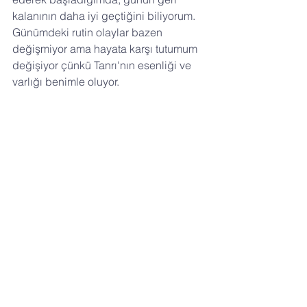
kalanının daha iyi geçtiğini biliyorum. 
Günümdeki rutin olaylar bazen 
değişmiyor ama hayata karşı tutumum 
değişiyor çünkü Tanrı'nın esenliği ve 
varlığı benimle oluyor.
5.) Tanrı'ya Yaklaşmak İstiyorsan, 
Mütevazi Ol
"Yakup Peniel'den ayrılırken güneş 
doğdu. Uyluğundan ötürü aksıyordu." 
(Yaratılış 32:31)
Yakup, Tanrı'yla yaptığı güreş 
yüzünden bedensel olarak engelli 
kaldı. Gururlu, kendi kendine yeten, 
kıvrak zekalı Yakup için bu fiziksel 