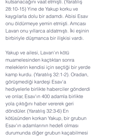
kutsanacağını vaat etmişti. (Yaratılış 
28:10-15) Yine de Yakup korku ve 
kaygılarla dolu bir adamdı. Abisi Esav 
onu öldürmeye yemin etmişti. Amcası 
Lavan onu yıllarca aldatmıştı. İki eşinin 
birbiriyle düşmanca bir ilişkisi vardı.
Yakup ve ailesi, Lavan'ın kötü 
muamelesinden kaçtıktan sonra 
meleklerin kendisi için seçtiği bir yerde 
kamp kurdu. (Yaratılış 32:1-2). Oradan, 
görüşmediği kardeşi Esav'a 
hediyelerle birlikte haberciler gönderdi 
ve onlar, Esav'ın 400 adamla birlikte 
yola çıktığını haber vererek geri 
döndüler. (Yaratılış 32:3-6) En 
kötüsünden korkan Yakup, bir grubun 
Esav'ın adamlarının hedefi olması 
durumunda diğer grubun kaçabilmesi 