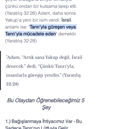
çünkü ondan bir kutsama talep etti. 
(Yaratılış 32:26) Adam, daha sonra 
Yakup'a yeni bir isim verdi: 
İsrail
, 
anlamı ise: "
Tanrı'yla güreşen veya 
Tanrı'yla mücadele eden
" demektir. 
(Yaratılış 32:28)
"Adam, “Artık sana Yakup değil, İsrail 
denecek.” dedi, “Çünkü Tanrı'yla, 
insanlarla güreşip yendin.” (Yaratılış 
32:28)
Bu Olaydan Öğrenebileceğimiz 5 
Şey
1.) Bağışlanmaya İhtiyacımız Var - Bu 
Sadece Tanrı'nın Lütfuyla Gelir